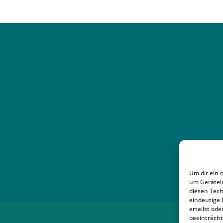
Um dir ein 
um Gerätei
diesen Tech
eindeutige 
erteilst o
beeinträcht