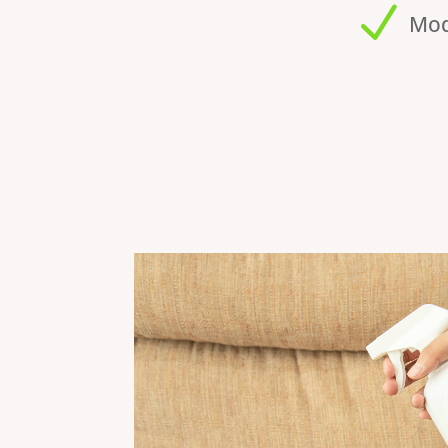
N
Mod