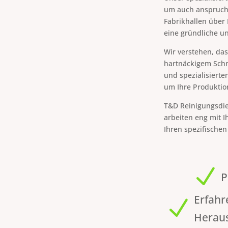
um auch anspruchs
Fabrikhallen über 
eine gründliche un
Wir verstehen, das
hartnäckigem Schm
und spezialisierte
um Ihre Produkti
T&D Reinigungsdie
arbeiten eng mit 
Ihren spezifischen
N
P
Erfahr
N
Herau