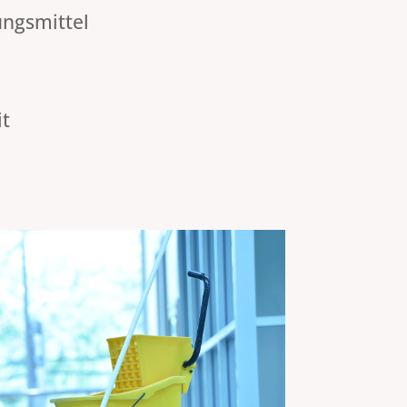
ungsmittel
it