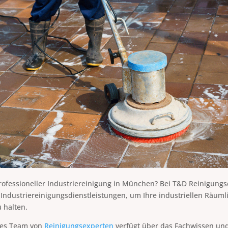
ofessioneller Industriereinigung in München? Bei T&D Reinigungsd
 Industriereinigungsdienstleistungen, um Ihre industriellen Räuml
 halten.
rtes Team von
Reinigungsexperten
verfügt über das Fachwissen und