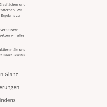
Glasflächen und
ntfernen. Wir
 Ergebnis zu
 verbessern,
etzen wir alles
ktieren Sie uns
allklare Fenster
en Glanz
gerungen
findens