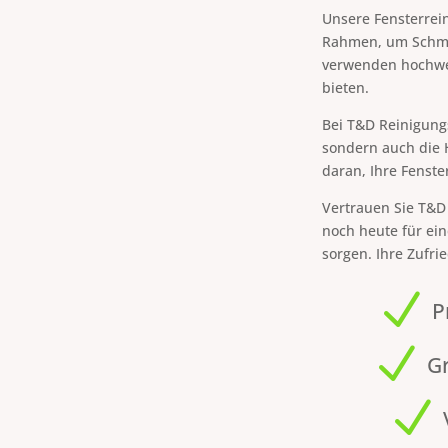
Unsere Fensterrei
Rahmen, um Schmut
verwenden hochwer
bieten.
Bei T&D Reinigungs
sondern auch die H
daran, Ihre Fenste
Vertrauen Sie T&D 
noch heute für ein
sorgen. Ihre Zufri
N
P
N
G
N