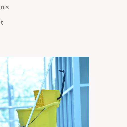
nis
it